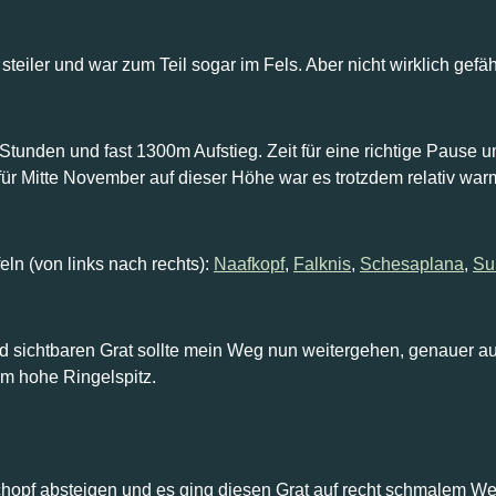
teiler und war zum Teil sogar im Fels. Aber nicht wirklich gefäh
Stunden und fast 1300m Aufstieg. Zeit für eine richtige Pause
für Mitte November auf dieser Höhe war es trotzdem relativ war
ln (von links nach rechts):
Naafkopf
,
Falknis
,
Schesaplana
,
Su
 sichtbaren Grat sollte mein Weg nun weitergehen, genauer auf 
m hohe Ringelspitz.
opf absteigen und es ging diesen Grat auf recht schmalem W