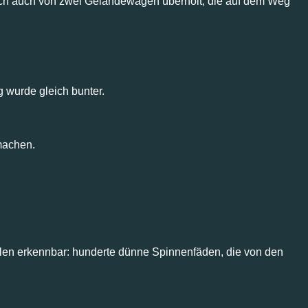
 ich auch von zwei Geländewagen überholt, die auf dem Weg
 wurde gleich bunter.
machen.
hlen erkennbar: hunderte dünne Spinnenfäden, die von den