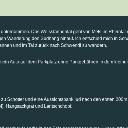
pf 14.11.2020
 unternommen. Das Weisstannental geht von Mels im Rheintal n
angen Wanderung den Südhang hinauf. Ich entschied mich in Sc
nnen und im Tal zurück nach Schwendi zu wandern.
00 mein Auto auf dem Parkplatz ohne Parkgebühren in dem kleine
 zu Schotter und eine Aussichtsbank lud nach den ersten 200m A
te!), Hangsackgrat und Laritschchopf.