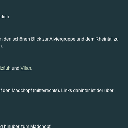
rlich.
 um den schönen Blick zur Alviergruppe und dem Rheintal zu
m.
lzfluh
und
Vilan
.
den Madchopf (mitte/rechts). Links dahinter ist der über
eg hinüber zum Madchopf.