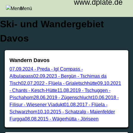
www.dplate.de
Menü
Ski- und Wandergebiet
Davos
Wandern Davos
07.09.2024
-
Preda - Igl Compass -
Albulapass
02.09.2023
-
Bergün - Tschimas da
Tisch
02.07.2022
-
Flüela - Grialetschhütte
09.10.2021
-
Chants - Kesch-Hütte
11.08.2019
-
Tschuggen -
Pischahorn
28.06.2019
-
Zügenschlucht
10.06.2018
-
Filisur - Wiesener Viadukt
01.08.2017
-
Flüela -
Schwarzhorn
10.10.2015
-
Schatzalp - Maienfelder
Furgga
08.08.2015
-
Wägerhütta - Jöriseen