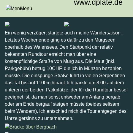
www.dplate.de
Menü
Murgseen 09.07.2016
Ein wenig verzögert startete auch meine Wandersaison.
Letztes Wochenende ging es dafür zu den Murgseen
oberhalb des Walensees. Den Startpunkt der relativ
bekannten Rundtour erreicht man über eine
kostenpflichtige Straße von Murg aus. Die Maut (inkl.
Parkgebühr) betrug 10CHF, die ich in Münzen bezahlen
musste. Die einspurige Straße führt in vielen Serpentinen
das Tal bis auf 1100m hinauf. Ich parkte um 8:00 auf dem
unteren der beiden Parkplätze, der für die Rundtour besser
geeignet ist, da man sonst entweder am Anfang bergab
oder am Ende bergauf steigen müsste (beides seltsam
beim Wandern). Ich entschied mich die Tour entgegen des
Uhrzeigersinns zu unternehmen.